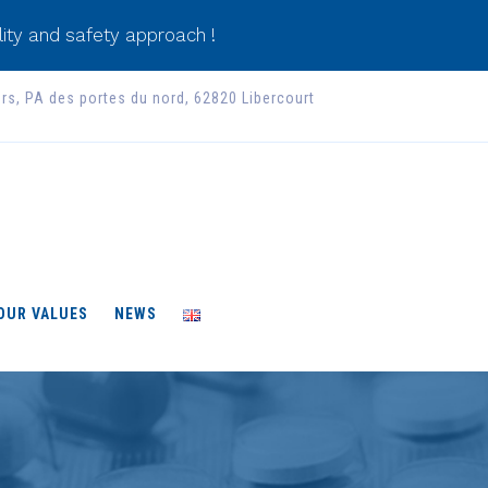
ity and safety approach !
ers, PA des portes du nord, 62820 Libercourt
 OUR VALUES
NEWS