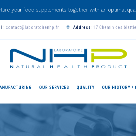
ture your food supplements together with an optimal qual
l
: contact@laboratoirenhp.fr
Address
: 17 Chemin des blatti
ANUFACTURING
OUR SERVICES
QUALITY
OUR HISTORY /