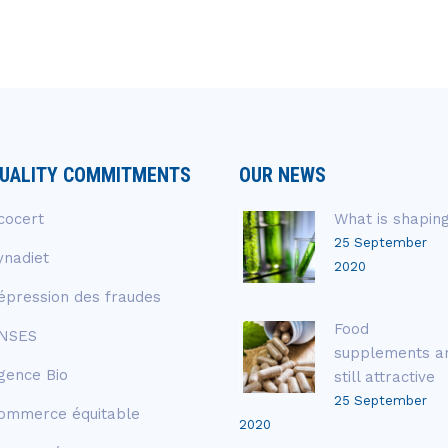
UALITY COMMITMENTS
OUR NEWS
cocert
What is shapin
25 September
ynadiet
2020
épression des fraudes
Food
NSES
supplements a
gence Bio
still attractive
25 September
ommerce équitable
2020