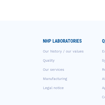
NHP LABORATORIES
Q
Our history / our values
E
Quality
S
Our services
R
Manufacturing
A
Legal notice
A
C