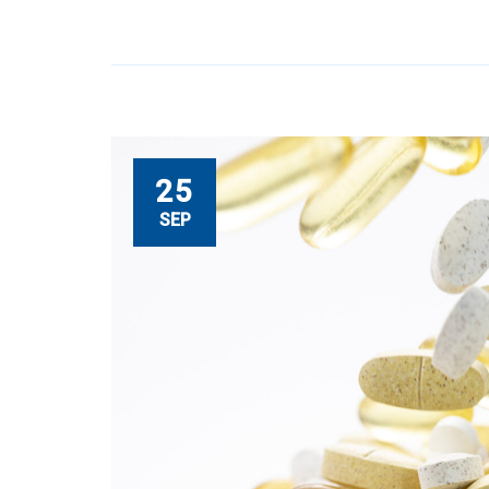
25
SEP