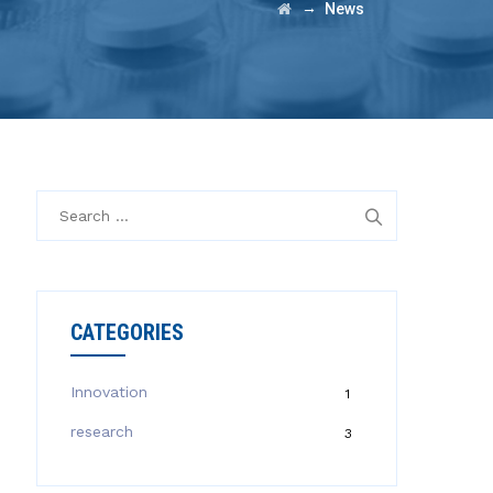
→
News
S
e
a
r
c
CATEGORIES
h
f
o
Innovation
1
r
research
3
: