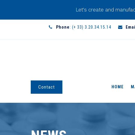
Let's create and manufac
Phone
: (+ 33) 3.20.34.15.14
Emai
HOME
M
Contact